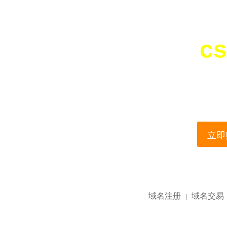
cs
您所访问的域名正在
This domain name is current
立即购
域名注册
域名交易
|